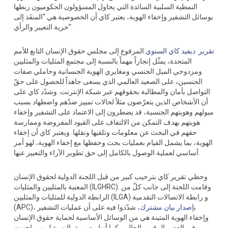
النمطية السلبية السائدة التي يحاول المسؤولون الحكوميون ربطها
بوسائل التشفير وإخفاء الهوية، يعتبر كاي أن الخصوصية هي “المنفَذ إلى
حرية التعبير والرأي”.
تقرير ديفيد كاي السنوي
المرفوع إلى مجلس حقوق الإنسان التابع للأمم
المتحدة، يمثّل إنجازاً مهماً بالنسبة إلى مجتمع المثليات والمثليين
ومزدوجي الميل الجنسي ومغايري الهوية الجنسانية وحاملي صفات
الجنسين، على الصعيد العالمي الذي يسعى جاهداً للحصول على حقّ
التواصل بأمان والمطالبة بحقوقهم عبر شبكة الإنترنت. وشدّد كاي على
أن الأشخاص الذين يتعرّضون مثلاً لحالات تمييز ضدّهم واضطهاد بسبب
ميولهم وهويتهم الجنسية، قد يضطرون إلى الاعتماد على التشفير وإخفاء
هويتهم بهدف التمكن من الالتفاف على القيود المفروضة وممارسة
حقهم في البحث عن معلومات وتلقيها ونقلها. ويعتبر كاي أن إخفاء
الهوية، بما يشمل القيام بعمليات بحث وحفظها مع إخفاء الهوية، لهو أمر
أساسي لعملية الوصول بالكامل إلى حق تطوير الآراء والتعبير عنها.
وحظي تقرير كاي بترحيب كبير من قبل اللجنة الدولية لحقوق الإنسان
المعنية بالمثليين والمثليات (ILGHRC). وقامت اللجنة إلى جانب كلّ من
الرابطة الدولية للمثليات والمثليين (ILGA) و رابطة الاتصالات التقدمية
(APC)، ب
إ
صدار بيان مشترك،
شدّدوا فيه على أن عمليات التشفير
وإخفاء الهوية المتينة هي من الوسائل الأساسية لحماية حقوق الإنسان
في العصر الرقمي الحالي، كما أنها مصيرية بالنسبة لمن يواجهون