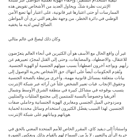
كيفية استخدام التشفير، وإخفاء الهوية لعملية التواصل عبر شبكة
الإنترنت نظرة شكّ. ويحاول العديد من الأشخاص تقويض هذه
الممارسات أو حتى اعتبارها غير قانونية، على اعتبار أنها تضع الأمن
الوطني في دائرة الخطر، من وجهة نظرهم التي ترى أن المواطن
الصالح ليس لديه ما يخفيه.
وكان ذلك ليصحّ في عالم مثالي.
غير أن واقع الحال مع الأسف هو أن الكثيرين في أنحاء العالم يتعرّضون
للاعتقال، والاضطهاد، والمضايقات، وحتى إلى القتل لمجرّد تعبيرهم عن
رأيهم. ويواجه آخرون اضطهاداً بسبب ميولهم الجنسية أو الهوية الجنسية.
وتُقدِم الحكومات أيضاً على انتهاك حق الأشخاص بحرية الوصول إلى
بيانات متعلقة بمسائل قانونية مهمة، وأخرى مرتبطة بالصحة الجنسية
وحقوق الإنجاب. فبات تعبير الشخص علناً عن آرائه عبر شبكة الإنترنت
يتسبب بوقوعه في مشاكل كبيرة في منطقة الشرق الأوسط وشمال
أفريقيا وخصوصاً بالنسبة للمنتمين إلى مجتمع المثليات والمثليين
ومزدوجي الميل الجنسي ومغايري الهوية الجنسانية وحاملي صفات
الجنسين. لهذا السبب يفضّل الكثيرون استخدام وسائل محددة لحماية
هوياتهم وبياناتهم على شبكة الإنترنت.
واستناداً إلى ديفيد كاي، المقرر الخاص للأمم المتحدة المعني بالحق في
حرية الرأي والتعبير، لا بدّ من السماح لهم بالقيام بذلك. وبعكس الصورة