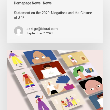
on
Homepage News
News
the
Statement on the 2020 Allegations and the Closure
2020
of AFE
Allegations
and
the
azzi.ge@icloud.com
Closure
September 7, 2025
of
AFE
Digital
Security
Sessions