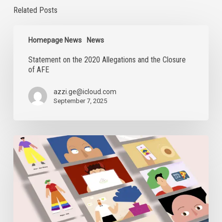
Related Posts
Statement
on
Homepage News
News
the
Statement on the 2020 Allegations and the Closure
2020
of AFE
Allegations
and
the
azzi.ge@icloud.com
Closure
September 7, 2025
of
AFE
Digital
Security
Sessions