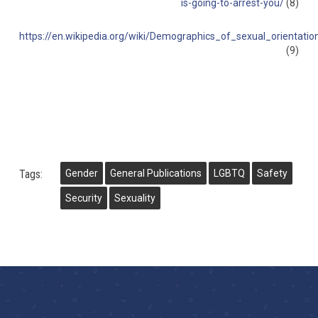
is-going-to-arrest-you/
(8)
https://en.wikipedia.org/wiki/Demographics_of_sexual_orientatio
(9)
Tags:
Gender
General Publications
LGBTQ
Safety
Security
Sexuality