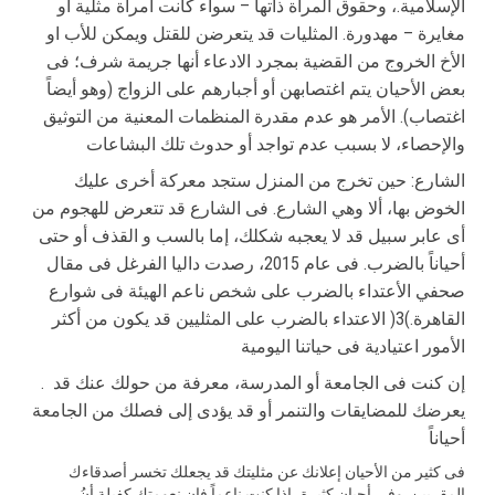
الإسلامیة.، وحقوق المرأة ذاتها – سواء كانت امرأة مثلیة او
مغایرة – مهدورة. المثلیات قد یتعرضن للقتل ویمكن للأب او
الأخ الخروج من القضیة بمجرد الادعاء أنها جریمة شرف؛ فى
بعض الأحیان یتم اغتصابهن أو أجبارهم على الزواج (وهو أیضاً
اغتصاب). الأمر هو عدم مقدرة المنظمات المعنیة من التوثیق
والإحصاء، لا بسبب عدم تواجد أو حدوث تلك البشاعات
الشارع: حین تخرج من المنزل ستجد معركة أخرى علیك
الخوض بها، ألا وهي الشارع. فى الشارع قد تتعرض للهجوم من
أى عابر سبیل قد لا یعجبه شكلك، إما بالسب و القذف أو حتى
أحیاناً بالضرب. فى عام 2015، رصدت دالیا الفرغل فى مقال
صحفي الأعتداء بالضرب على شخص ناعم الهیئة فى شوارع
القاهرة.)3( الاعتداء بالضرب على المثلیین قد یكون من أكثر
الأمور اعتیادیة فى حیاتنا الیومیة
. إن كنت فى الجامعة أو المدرسة، معرفة من حولك عنك قد
یعرضك للمضایقات والتنمر أو قد یؤدى إلى فصلك من الجامعة
أحیاناً
فى كثیر من الأحیان إعلانك عن مثلیتك قد یجعلك تخسر أصدقاءك
المقربین. وفى أحیان كثیرة، اذا كنت ناعماً فإن نعومتك كفیلة أنُ