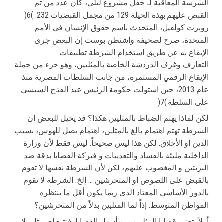
الشرسة المعاقبة لـ حفل مشروع لیلى، كان عدد من تم
القبض علیهم بهذه الحیلة 129 من مجمل القبضیات 232. )6(
روبرت كولفیل، المتحدث باسم حقوق الإنسان في الأمم
المتحدة، صرح لصحیفة واشنطن بوست إن البعض جرى
الإیقاع به عن طریق استخدام الشرطة تطبیقات
التعارف وغرف الدردشة الخاصة بالمثلیین، وهو جزء من حملة
الإیقاع الرقمي المستمرة، من جانب السلطات المصریة منذ
عام 2013، حین استولت حكومة الرئیس عبد الفتاح السیسي
على السلطة.)7(
لكن لماذا یهتم الضباط بالمثلیین هكذا؟ قد یخیل للبعض ان
الشرطة تهتم اهتمام بالغ بالمثلین، اهتمام یصل للهوس، بسبب
الدین او الأخلاق. لكن هذا لیس صحیحاً. لیس فقط لأن وزارة
الداخلیة ملیئة بالفساد والتعذیبات و فبركة القضایا بدقة ضد
البریئین و المغضوب علیهم، لكن لأن الشرطة نفسها لا تقوم
بالقبض على اللصوص او المتحرشین … إلخ. الشرطة لا تقوم
بالدور الأساسي المعتاد الذى ربما یكون أقل ما ینتظره
المواطن المتوسط. إذاً لما المثلیین بدلاً من المتحرشین؟
أولاً، تعتبر قضایا المثلیین من أسهل القضایا. فتتبع اي مثلي لا