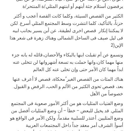
یرفضون أستلام جثة أبنهم أو ابنتهم المثلي/ة المنتحر/ة
الكثیر من القصص السیئة، وكلما كانت القصة أعجب و أكثر
حزناً، بالتأكید، كلما انتشرت وسط المجتمع المثلي أسرع. لكن
لا یمكننا إنكار قصص اخرى لطیفة، عن أبن یسیر بجانب ابیه
فى لیل صیف فى الساحل الشمالى وهناك زهرة فى شعر هذا
الإبن(2
ونسمع عن أم تقبلت ابنها بالبكاء والأحضان،قائله له بانه جزء
منها مهما كان،وانها حملت به تسعة أشهروانها لن تتخلى عنه
ابداً مهما كان الأمر حتى وإن تخلى عنه كل العالم
هناك المئات من القصص الغیر ُمحكاة، قصص لا أعرف عنها
بعد، قصص تحوى الكثیر من الألم و الحب، الرفض و القبول.
خصوصاً من الأهل
وضع الفتیات المثلیات هو من أكثر الأمور صعوبة فى المجتمع
المثلي. قد یخیل للبعض – خطأ – أن وضع المثلیات أفضل من
وضع المثلیین. أعتذر للسلبیة مقدماً، ولكن الأمر في الواقع هو
أسوأ. الشرف أمر معقد جداً داخل المجتمعات العربیة