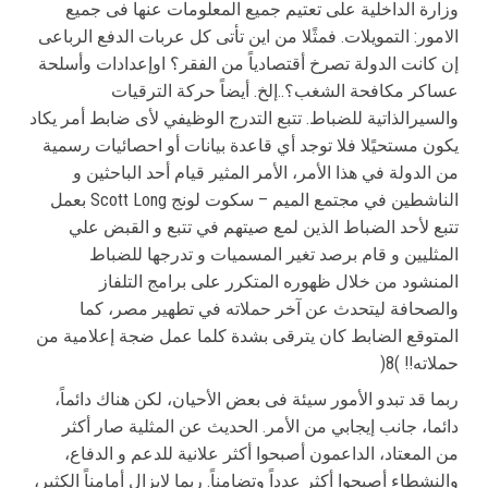
وزارة الداخلیة على تعتیم جمیع المعلومات عنها فى جمیع
الامور: التمویلات. فمثًلا من این تأتى كل عربات الدفع الرباعى
إن كانت الدولة تصرخ أقتصادیاً من الفقر؟ اوإعدادات وأسلحة
عساكر مكافحة الشغب؟..إلخ. أیضاً حركة الترقیات
والسیرالذاتیة للضباط. تتبع التدرج الوظیفي لأى ضابط أمر یكاد
یكون مستحیًلا فلا توجد أي قاعدة بیانات أو احصائیات رسمیة
من الدولة في هذا الأمر، الأمر المثیر قیام أحد الباحثین و
الناشطین في مجتمع المیم – سكوت لونج Scott Long بعمل
تتبع لأحد الضباط الذین لمع صیتهم في تتبع و القبض علي
المثلیین و قام برصد تغیر المسمیات و تدرجها للضباط
المنشود من خلال ظهوره المتكرر على برامج التلفاز
والصحافة لیتحدث عن آخر حملاته في تطهیر مصر، كما
المتوقع الضابط كان یترقى بشدة كلما عمل ضجة إعلامیة من
حملاته!! )8(
ربما قد تبدو الأمور سیئة فى بعض الأحیان، لكن هناك دائماً،
دائما، جانب إیجابي من الأمر. الحدیث عن المثلیة صار أكثر
من المعتاد، الداعمون أصبحوا أكثر علانیة للدعم و الدفاع،
والنشطاء أصبحوا أكثر عدداً وتضامناً. ربما لایزال أمامناً الكثیر،