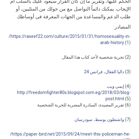
الحكم علیها، وتقریر ما إن كان القرار سیعود علیك بالسلب أم
الإیجاب. یمكنك دائماً التواصل مع من حولك من المثلیین، أو
طلب الدعم والمساعدة من الجهات المعرفة فى أوساطك
:المصادر
/https://raseef22.com/culture/2015/01/31/homosexuality-in-
arab-history
(1)
(2) تجریة شخصیة لأحد كتاب هذا المقال.
(3)
دالیا الفغال، فرانس 24
(4)
إیمى ویب
http://freedomfighter80s.blogspot.com.eg/2018/03/blog-
post.html
(5)
(6) تقریر المصیدة، المبادرة المصریة للحریة الشخصیة
(7)
واشنطون بوسط، سودرسان
/https://paper-bird.net/2015/09/24/meet-this-policeman-he-