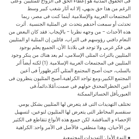
فى الحقوق المدنیة هو إعطاء الحق فى الزواج للمثلیین. وعلى
الرغم من هذا حق بدیهي، إلا انه أثار شغب كبیر وسط
المجتمعات العربیة والإسلامیة. أینما كنت فى مصر، ربما
تحدثت أو سمعت أحدهم یتحدث عن المثلیة الجنسیة . أثرت
هذه الأحداث – من وجهه نظرنا – بالإیجاب: فقد كان البعض من
النعام دافني رؤوسهم فى التراب، قائلین إن المثلیة او المثلیین
هى فكر غربى ولا توجد فى بلادنا. الأن، الجمیع یعلم بوجود
المثلیین بالتراث المثلى الإسلامى، لم یعد هناك من ینكر وجود
المثلیین فى المجتمعات العربیة الإسلامیة. (1) لكنه أیضاً أثر
بالسلب، حیث أصبح المجتمع المثلي أكثرظهوراً فى أعین
المجتمع الكبیر،ومع تواجد الكراهیة،أصبح المثلیون ینظرون فى
أعین الخطرالمحدق حولهم فى صمت،أمًلا،دائماً،فى
العبوربأقل الخسائرالممكنة
تختلف التهدیدات التى قد یتعرض لها المثلیین بشكل یومي.
سنقسم المخاطر التى یتعرض لها المثلیون لنوعین، لتسهیل
الإحصاء و المناقشة. لكن جمیع هذه الأنواع تتقاطع فى الكثیر
من الأحیان، وهذا منطقي، فالأصل فى الأمر واحد: الكراهیة
النوع الأول: التهدیدات المجتمعیة ●