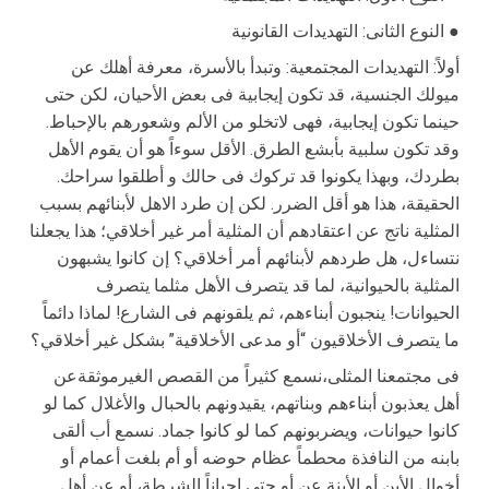
النوع الثانى: التهدیدات القانونیة ●
أولاً: التهدیدات المجتمعیة: وتبدأ بالأسرة، معرفة أهلك عن
میولك الجنسیة، قد تكون إیجابیة فى بعض الأحیان، لكن حتى
حینما تكون إیجابیة، فهى لاتخلو من الألم وشعورهم بالإحباط.
وقد تكون سلبیة بأبشع الطرق. الأقل سوءاً هو أن یقوم الأهل
بطردك، وبهذا یكونوا قد تركوك فى حالك و أطلقوا سراحك.
الحقیقة، هذا هو أقل الضرر. لكن إن طرد الاهل لأبنائهم بسبب
المثلیة ناتج عن اعتقادهم أن المثلیة أمر غیر أخلاقي؛ هذا یجعلنا
نتساءل، هل طردهم لأبنائهم أمر أخلاقي؟ إن كانوا یشبهون
المثلیة بالحیوانیة، لما قد یتصرف الأهل مثلما یتصرف
الحیوانات! ینجبون أبناءهم، ثم یلقونهم فى الشارع! لماذا دائماً
ما یتصرف الأخلاقیون “أو مدعى الأخلاقیة” بشكل غیر أخلاقي؟
فى مجتمعنا المثلى،نسمع كثیراً من القصص الغیرموثقةعن
أهل یعذبون أبناءهم وبناتهم، یقیدونهم بالحبال والأغلال كما لو
كانوا حیوانات، ویضربونهم كما لو كانوا جماد. نسمع أب ألقى
بابنه من النافذة محطماً عظام حوضه أو أم بلغت أعمام أو
أخوال الأبن أو الأبنة عن أو حتى احیاناً الشرطة، أو عن أهل