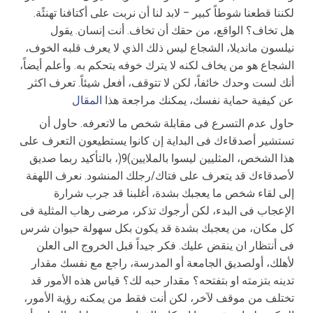
لكننا قطعنا شوطاً كبیر – لابد لنا أن نربت على أكتافنا تهنئًة.
هل تخاف؟ الواقع، من حقك أن تخاف. أنت إنسان. یقول
نیلسون ماندیلا، الشجاع لیس ذلك الذي لا یعرف قلبه الخوف،
الشجاع هو من یخاف لكنه لا یترك خوفه یتحكم به. وأعلم أیضاً،
أنك لست وحدك خائفاً، لكن لا تتوقف، أفعل شیئاً. تعرف اكثر
عن كیفیة حمایة نفسك، یمكنك مراجعة هذا
المقال
حاول عدم التسرع فى مقابلة شخص ما لاتعرفه. حاول أن
تستشیر أصدقاءك فى البدایة إن كانوا یستطیعون التعرف على
هذا الشخص، المثلیین لیسوا بالملایین)9(، بالتأكید ربما صدیق
لأصدقاءك قد یتعرف على فتاك/رجلك المنشود. نعرف اللهفة
إلى لقاء شخص ما یعجبك بشدة، أغلبنا قد جرب شرارة
الإعجاب فى البدء، لكن أرجوك تذكر، مرضى رهاب المثلیة فى
كل مكان، من یعجبك بشدة قد یكون بكل سهولة حیوان شرس
فى أنتظار ان ینقض علیك. فكر جیداً قبل الخروج الى العلن
لأهلك، أولصدیق الجامعة أو المدرسة، راجع مع نفسك مقدار
تدینه بتزمته او بتفتحه؟ مقدار حبه لك؟ قیاس هذه الأمور قد
تختلف من موقف لآخر، لكن أنت فقط من یمكنه رؤیة الأمور،