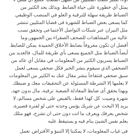
یمثل أي خطورة على حیاة الضابط. وبذلك یجد الكثیر من
الضباط طریقة سهلة للترقیة و العلو في المنصب الوظیفي.
كما یسعى بعض الضباط للشهرة فى قضایا المثلیین تنتشر
مثل النیران عبر شبكات التواصل الأجتماعى وتحقق نسب
عالیة من المشاهدات للصحف الصفراء بین الجمهور،وما
أفضل ان تكون معروفاً بضابط الأخلاق الحمیدة. یمكن للضابط.
أیضاً،الضباط مثل الجمیع یسعى بأي طریقة للمال، فالعدید من
الضباط یسربون الكثیر من المعلومات في مقابل أي عائد من
الصحفي الذي سیقوم بنشر الخبر فكل صحفي یسعى لعمل
سبق صحفي فتتفاجأ بنشر مقال عنك به الكثیر من المعلومات
لا یعلمها إلا الشرطة المسئولة عن التحقیقات معك و ضبطك.
وبهذا یحقق أى ضابط المعادلة الصعبة: ترقیة، مال بدون جهد،
شهرة وصیت. كل كهذا فقط، بالقبض على شخص مسالم، لا
یرید إلا البحث عن شریك یؤنس وحدته حتى لو لفترة قصیرة،
شخص یعرفك ویعرف ما انت دون حتى ان تشرح، فهو مثلك
یعلم نفس الشیئ ینام فیه و یستیقظ علیه
فى غیاب المعلومات، لا یمكننا إلا التنبؤ و الأفتراض. تعمل