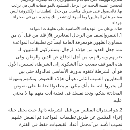
لتحسین عملیة البحث عن الرجل المنشود بالمواصفات التي هي ترغب
بها. فالحصول على شریك مناسب من خلال التطبیقات الإلكترونیة لیس
مقتصر على المثلیین! وما أسوء ان تشعر انك وحید ملقى فى صحراء
جرداء
:هناك نوعان من التهدیدات الأساسیة على تطبیقات المواعد
1. التنمروالعنف من الرجال المغایرین.)5( قلنا من قبل أن من
مساوئ الظهور،هومعرفة العامة ایضاًعن تطبیقات المواعدة.
مما جعل العدید من هؤلاء الرجال، یستدركون المثلیین، لـ
ضربهم وسرقتهم، من أجل الدفاع عن الدین والوطن. وفى
هذه المواقف یصعب جداً الشكوى إلى الشرطة، لسببین، الأول
هو أن الشرطة لاتقوم بدورها الأساسي فىالدولة حتى بین
المغایرین. السبب الثانى، هو أن هؤلاء اللصوص یمكنهم بسهولة
أن یخبروا الضابط بأنك مثلي ثم یطلعوا الضابط على نصوص
المحادثة بینكم، وتجد نفسك فى قضیة أنت متهم بها لا مجني
علیه.
2. هو استدراك المثلیین من قبل الشرطة ذاتها. حیث یحتل حیلة
إغراء المثلیین عن طریق تطبیقات المواعدة ثم القبض علیهم
نصیب الأسد من ُمجمل أعداد القبضیات. فقط فى الفترة