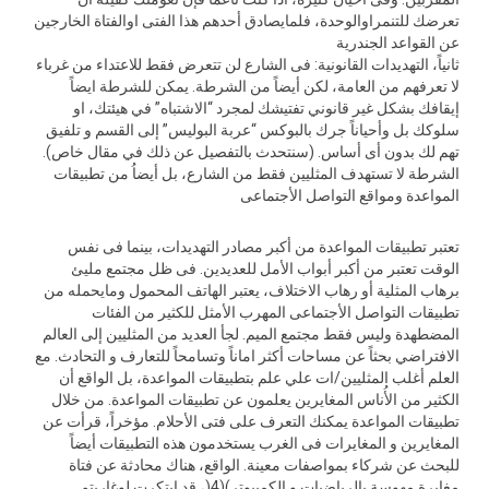
تعرضك للتنمراوالوحدة، فلمایصادق أحدهم هذا الفتى اوالفتاة الخارجین
عن القواعد الجندریة
ثانیاً، التهدیدات القانونیة: فى الشارع لن تتعرض فقط للاعتداء من غرباء
لا تعرفهم من العامة، لكن أیضاً من الشرطة. یمكن للشرطة ایضاً
إیقافك بشكل غیر قانوني تفتیشك لمجرد “الاشتباه” في هیئتك، او
سلوكك بل وأحیاناً جرك بالبوكس “عربة البولیس” إلى القسم و تلفیق
تهم لك بدون أى أساس. (سنتحدث بالتفصیل عن ذلك في مقال خاص).
الشرطة لا تستهدف المثلیین فقط من الشارع، بل أیضاُ من تطبیقات
المواعدة ومواقع التواصل الأجتماعى
تعتبر تطبیقات المواعدة من أكبر مصادر التهدیدات، بینما فى نفس
الوقت تعتبر من أكبر أبواب الأمل للعدیدین. فى ظل مجتمع ملیئ
برهاب المثلیة أو رهاب الاختلاف، یعتبر الهاتف المحمول ومایحمله من
تطبیقات التواصل الأجتماعى المهرب الأمثل للكثیر من الفئات
المضطهدة ولیس فقط مجتمع المیم. لجأ العدید من المثلیین إلى العالم
الافتراضي بحثاً عن مساحات أكثر اماناً وتسامحاً للتعارف و التحادث. مع
العلم أغلب المثلیین/ات علي علم بتطبیقات المواعدة، بل الواقع أن
الكثیر من الأُناس المغایرین یعلمون عن تطبیقات المواعدة. من خلال
تطبیقات المواعدة یمكنك التعرف على فتى الأحلام. مؤخراً، قرأت عن
المغایرین و المغایرات فى الغرب یستخدمون هذه التطبیقات أیضاً
للبحث عن شركاء بمواصفات معینة. الواقع، هناك محادثة عن فتاة
مغایرة مهوسة بالریاضیات و الكمبیوتر)(4(، قد ابتكرت لوغاریتم