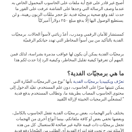
أصبح غير قادر على فتح أية ملفات على الحاسوب المحمول الخاص به.
عندما وصف الرسالة التي وجدها على الشاشة عرفت على الفور ما
حدث: لقد وقع ضحية برمجيّة فدية. تمّ حجز ملفّات الزبون رهينة، و لن
يستطيع الوصول اليها إلّا بدفع مبلغ ٢٥٠ دولاراً أميركيّاً.
كمستشار للأمان الرقمي ومدرب، أعدّ زبائني لأسوأ الحالات. برمجيّات
الفدية بالتأكيد من بين أسوأ المخاطر التي تهدد حياتكم الرقميّة.
برمجيّات الفدية يمكن أن يكون لها عواقب مدمرة بشراسة، لذلك فمن
المهم أن تعرفوا كيفية تقليل المخاطر، وكيفية الرد إذا حدث لكم هذا.
ما هي برمجيّات الفدية؟
تعرّف ويكيبيديا برمجيّات الفدية
بأنها “نوع من البرمجيّات الضّارة التي
يمكن تثبيتها سرّا على الحاسوب، دون علم المستخدم، تقيّد الدخول إلى
محتوى الحاسوب المصاب بطريقة ما، وتطالب المستخدم بدفع فدية
لمشغلّي البرمجيات الخبيثة لإزالة التّقييد.”
يختلف تأثير الهجمات، بعض برمجيّات الفدية تقفل الحاسوب بالكامل،
وبعضها تخفي بعض أو كافة ملفاتكم، بينما أنواع أخرى من الهجمات
تجعل برمجيّات ذات قيمة عالية غير صالحة للاستعمال. كل من هذه
الأمثلة تندرج تحت فئة انتزاع الفدية أي الطلب من الضّحايا دفع فدية