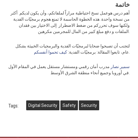
خاتمة
أهم درس هوعمل نسخ احتياطية مراراّ لملفاتكم، وأن يكون لديكم أكثر
من نسخة واحدة. هذه الخطوة الحاسمة لا تمنع هجوم برمجيّات الفدية
ولكنها سوف تحرركم من ضغط الاضطرار إلى الاختيار بين فقدان
الملفات و دفع مبلغ كبير من المال للمجرمين مكرهين.
لتجنب أن تصبحوا ضحايا لبرمجيّات الفدية والبرمجيات الخبيثة بشكل
.
عام، تابعوا المقالة: برمجيّات الفدية:
كيف تحموا أنفسكم
سمير نصار
مدرب أمان رقمي ومستشار مستقل يعمل في المقام الأول
في أوروبا وجميع أنحاء منطقة الشرق الأوسط.
Tags:
Digital Security
Safety
Security