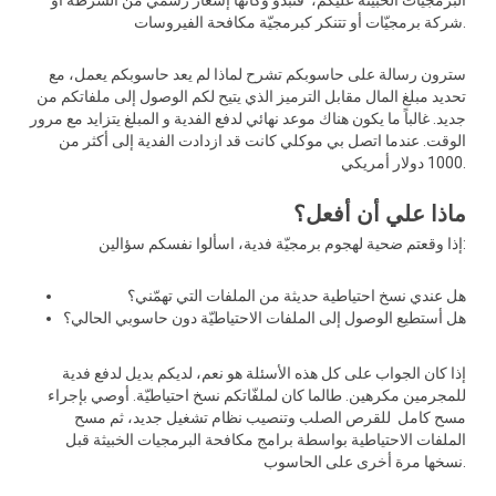
البرمجيّات الخبيثة عليكم، فتبدو وكأنها إشعار رسمي من الشّرطة أو
شركة برمجيّات أو تتنكر كبرمجيّة مكافحة الفيروسات.
سترون رسالة على حاسوبكم تشرح لماذا لم يعد حاسوبكم يعمل، مع
تحديد مبلغ المال مقابل الترميز الذي يتيح لكم الوصول إلى ملفاتكم من
جديد. غالباً ما يكون هناك موعد نهائي لدفع الفدية و المبلغ يتزايد مع مرور
الوقت. عندما اتصل بي موكلي كانت قد ازدادت الفدية إلى أكثر من
1000 دولار أمريكي.
ماذا علي أن أفعل؟
إذا وقعتم ضحية لهجوم برمجيّة فدية، اسألوا نفسكم سؤالين:
هل عندي نسخ احتياطية حديثة من الملفات التي تهمّني؟
هل أستطيع الوصول إلى الملفات الاحتياطيّة دون حاسوبي الحالي؟
إذا كان الجواب على كل هذه الأسئلة هو نعم، لديكم بديل لدفع فدية
للمجرمين مكرهين. طالما كان لملفّاتكم نسخ احتياطيّة. أوصي بإجراء
مسح كامل للقرص الصلب وتنصيب نظام تشغيل جديد، ثم مسح
الملفات الاحتياطية بواسطة برامج مكافحة البرمجيات الخبيثة قبل
نسخها مرة أخرى على الحاسوب.