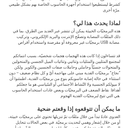
كشرط ليستطيعوا استخدام أجهزة الحاسوب الخاصة بهم بشكل طبيعي
مرّة أخرى.
لماذا يحدث هذا لي؟
هذه البرمجيّات الخبيثة يمكن أن تنتشر عبر العديد من الطرق، بما في
ذلك الملفّات المصابة وتصفّح الإنترنت والبريد الإلكتروني، وتركيب
برمجيّات غير معروفة أو مقرصنة واستخدام أقراص USB مصابة.
قد تتساءلون إذا كانت هذه الهجمات هجمات شخصيّة، بسبب انتمائكم
لمجتمع المثليين والمثليات وثنائيي وثنائيات الميل الجنسي والمتحولين
والمتحولات جنسيّاً وحاملي وحاملات صفات الجنسين والكوير. ولكن
“نجاح” برمجيّات الفدية مبني على مهاجمة أيّ و كل نظام ضعيف – دون
استثناء. في حالة إصابة حاسوبكم بنوع من برمجيّات الفدية، اطمئنوا أن
لا ميولكم الجنسية ولا النّشاط الأجتماعي أو السّياسي هو ما جعلكم
أهدافا. نقاط الضعف في البرمجيّات وبعض عادات استخدام الحاسوب
هي التي تتيح لبرمجيّات الفدية الهجوم.
ما يمكن أن تتوقعوه إذا وقعتم ضحية
العدوى عادةً تبدأ من خلال ملفّات تمّ تنزيلها تحتوي على برمجيّات خبيثة،
أو من خلال إشعار وهمي لتحديث برمجيّة. في بعض الحالات تتحايل