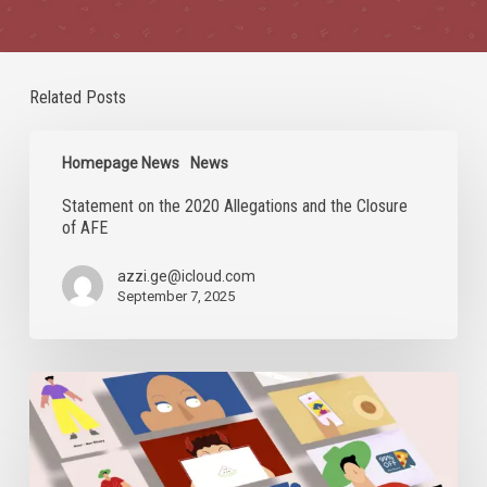
Related Posts
Statement
on
Homepage News
News
the
Statement on the 2020 Allegations and the Closure
2020
of AFE
Allegations
and
the
azzi.ge@icloud.com
Closure
September 7, 2025
of
AFE
Digital
Security
Sessions