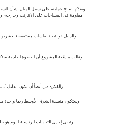
ويقدّم نصائح عملية، على سبيل المثال بشأن السب
مقاومة في المساحات على الانترنت وخارجه، والتي
والدليل هو نتيجة نقاشات مستفيضة لعشرين ا
وقالت منسّقة المشروع أن الخطوة القادمة ستكون تحسين الدليل بالإعتماد على ردود فعل الأفراد المعنيين ومن ثم ترجمته إلى لغات أخرى من أجل ضمان إنتشاره على نطاق أوسع.
والفكرة هي أيضاً أن يكون الدليل “ديناميكياً” أي وثيقة حيّة يتم تحديثها بشكل متكرّر من قبل المجتمعات المحلية نفسها على أساس التقدّم التكنولوجي والإحتياجات الناشئة.
وستكون منطقة الشرق الأوسط ربما واحدة من ا
وتبقى إحدى التحديات الرئيسية اليوم هو خ