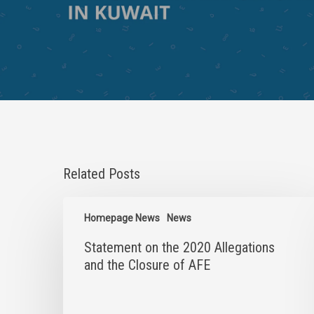
Related Posts
Statement
on
Homepage News
News
the
Statement on the 2020 Allegations
2020
Allegations
and the Closure of AFE
and
the
Closure