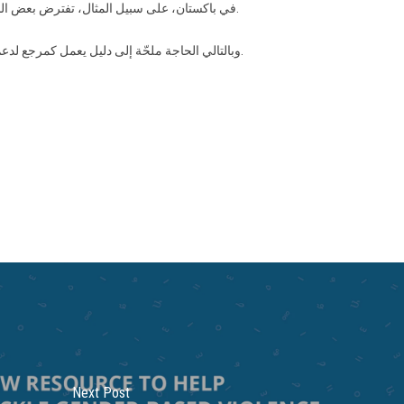
في باكستان، على سبيل المثال، تفترض بعض النساء أنّ مجرد التواصل على الانترنت يعرّضهن إلى التحرش، ولا يمكن أن يتخيلن التواجد على الإنترنت دون التعرض للتهديد والاعتداء.
وبالتالي الحاجة ملحّة إلى دليل يعمل كمرجع لدعم النساء ومتغيرات النوع الاجتماعي من خلال تمكينهن ليكنّ في نهاية المطاف أكثر قدرة على السيطرة على التقنيات التي تستخدمنها.
Next Post