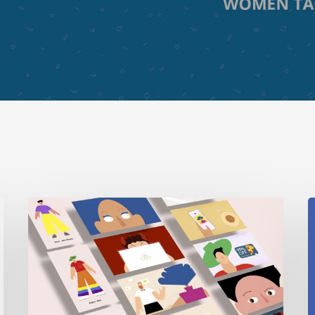
Digital
I
Security
2
Sessions