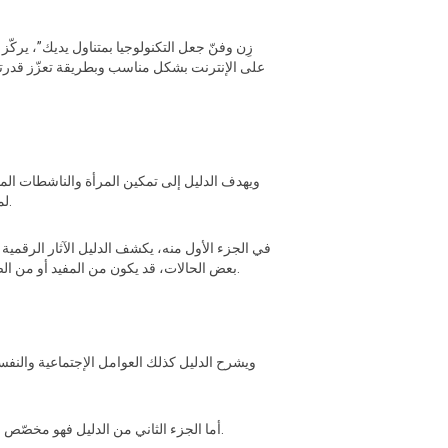
على الإنترنت بشكل مناسب وبطريقة تعزّز قدرتن
ويهدف الدليل إلى تمكين المرأة والناشطات المت
لمواجهة العنف المرتبط بالجندر على الإنترنت. والذي غالباً ما يقوّض مشاركتهن الرقمية من أجل التغيير السياسي ودعم حقوق الإنسان.
في الجزء الأول منه، يكشف الدليل الآثار الرقمية 
بعض الحالات، قد يكون من المفيد أو من الضروري حتّى استخدام اسمك الحقيقي، بينما في حالات أخرى، من الحكمة استخدام أسماء مستعارة أو تصفح الإنترنت بهوية مجهولة.
ويشرح الدليل كذلك العوامل الإجتماعية والنفسي
أما الجزء الثاني من الدليل فهو مخصّص لخلق مساحات آمنة تسمح لمجتمعات النساء أن تزدهر وتصبح مجهّزة بالأدوات اللازمة لتجنّب -ولكن أيضاً لمواجهة- التفرقة والترهيب.