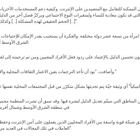
ل الممكنة للتعامل مع المتصيدين على الإنترنت. وكيفية دعم المستخدمات الأخري
 قد تكون معادية للنساء ولمتغيرات النوع الاجتماعي ويركزّ فصل آخر من الدليل 
الحجم الحقيقي لهذه المشكلة […] وكذلك لإظهار الجوانب الهيكلية للعنف القائم على الجندر […]”.
مرأة من تسعة عشر دولة مختلفة. والفكرة أن يستجيب بقدر الإمكان للإحتياجات 
الشرق الأوسط أو لديهن الخبرة في أوضاع المرأة في هذه المنطقة.
وأضافت، “نود أن تأخذ الترجمات بعين الاعتبار الثقافات المحلية والأمثلة الخاصة والتوصيات المحددة بالمنطقة المعنية.”
لمناطق التي سيتّم تعديل الدليل لنشره فيها. وقد سبق أن نشرت المنظمة مجمو
الانترنت صُمّمت خصيصاً للمجتمعات الLGBTQ في منطقة الشرق الأوسط وشمال أفريقيا.
لق شبكة قوية واسعة من الأفراد المحليين الذين يعملون على أمن الإنترنت وحفظ 
العاملات في تلك المجالات في العديد من المناطق أنهنّ تشعرّن بالعزلة وتفتقرن إلى الدعم”.