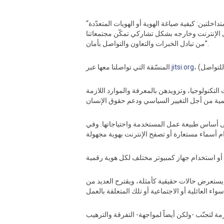
“زِن وفنّ جعل التكنولوجيا بمتناول يديك”، يركّز بحسب ما تقول منسقة مشروع التكنولوجيا والجندر في المنظمة، على “مسألتين متداخلتين: كيفية صياغة الهوية أو الهويات المتعدّدة
 الإنترنت وخارجه بشكل تشاركي تمكّن مجتمعاتنا
من تبادل الخبرات والتعاون والتواصل بأمان”.
jitsi.org
المنسّقة التي تواصلنا معها عبر
لتكنولوجيا، وتزويدهن بالمعرفة والموارد اللازمة
 على أساس طبيعة عمل المستخدمة واحتياجاتها. وفي
ما يستعرض حالات حقيقية كأمثلة، ويقترح العديد من