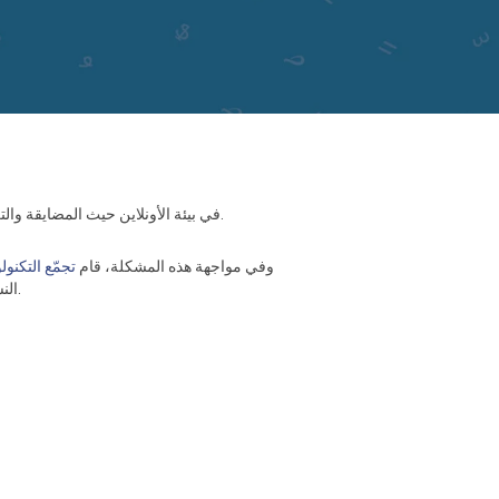
في بيئة الأونلاين حيث المضايقة والترهيب أمورٌ لا تزال شائعة، تواجه العديد من النساء والأشخاص المتحولين جنسيا، تحدّيات في التعبير عن أنفسهن بحرية على الإنترنت.
وفي مواجهة هذه المشكلة، قام
تجمّع التكنولو
النساء ومتغيرات النوع الاجتماعي للاستمرار في التواصل عبر الإنترنت بشكل يحفظن به سلامتهنّ وخصوصيتهنّ ويعزّزن أمنهنّ الرقمي.