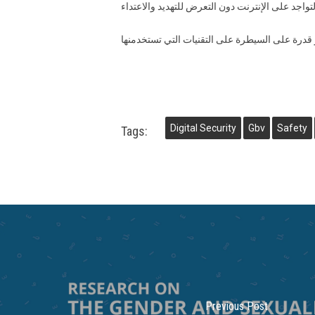
Digital Security
Gbv
Safety
Tags:
Previous Post