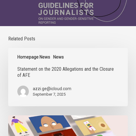
Related Posts
Statement
on
Homepage News
News
the
Statement on the 2020 Allegations and the Closure
2020
of AFE
Allegations
and
the
azzi.ge@icloud.com
Closure
September 7, 2025
of
AFE
Digital
Security
Sessions