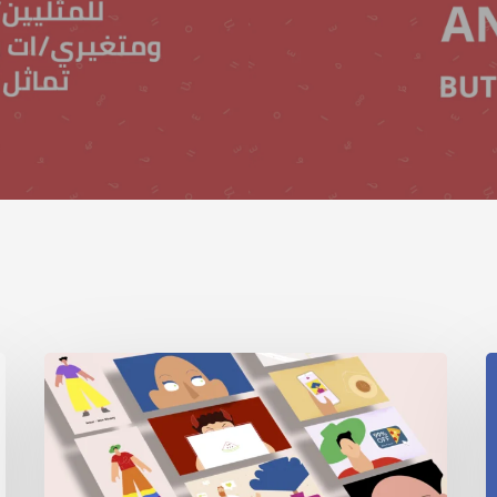
Digital
I
Security
2
Sessions