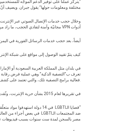
“يتركّز عملنا على توفير الدعم الموجّه للمستخدمي
مختلفة ومعلومات حولها” يقول جبران. ويضيف أنّ “أصل١٩” اجتذبت في فترة 8 أشهر جمهوراً يضمّ أكثر من 30
وخلال حجب خدمات الإتصال الصوتي عبر الإنترنت (
أدوات VPN مجانيّة وآمنة لتفادي الحجب، ما زاد من عمليات تحميل تلك الأدوات إلى نسب تزيد عن ٢٤٠٠ ٪، بحسب جبران.
أيضاً، بعد حجب خدمات الرسائل الفورية في اليمن هذا الشهر، قامت “أصل١٩” بالتعاون مع مع جماعات أخرى تعنى بشؤو
كيف يتمّ تقييد الوصول إلى مواقع على شبكة الإنت
فعالية برامج التصفية تلك، والتي تعتمد على كشف دقيق وسريع لمحتوى “غير ملائم” على الانترنت (بما في ذلك نص أو صورة أو فيديو).
في تقريرها لعام 2015 بشأن حرية الإنترنت، وثّقت منظمّة فريدوم هاوس، حالات الرقابة على الإنترنت وحجب المحتويات المتعلّقة بجماعات الLGBTQ في المنطقة العربية:
ضد المجتمعات الـLGBTI في بعض
مصر بالسجن لمدة ست سنوات بسبب فيديوهات عل