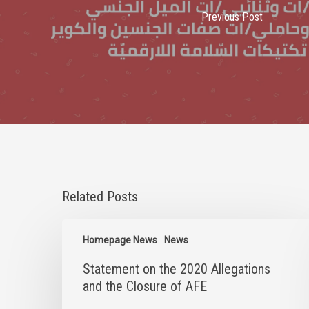
Previous Post
Related Posts
Statement
on
Homepage News
News
the
Statement on the 2020 Allegations
2020
Allegations
and the Closure of AFE
and
the