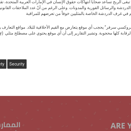
ردشة والرسائل الفورية والمدونات. وعلى الرغم من أنّ عدد الملاحقات القانونية ال
ا “بروكسي سرفر” يحجب أي موقع يتعارض مع القيم الأخلاقية للبلاد. مواقع التعارف وتل
ا محجوبة. وتشير التقارير إلى أن أي موقع يحتوي على مصطلح مثلي (Gay) أو جنس (sex) يتمّ حظره”.
ety
Security