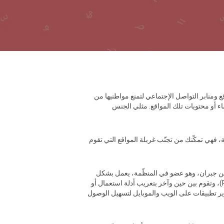
ع ومنابر التواصل الإجتماعي لتمنع مواطنيها من
اء أو محتويات تلك المواقع. مثلي الجنس
الة، فهي تمكّنك من تجنّب غربلة المواقع التي تقوم
ب. أمين جبران، وهو عضو في المنظّمة، يعمل بشكل
خاص على التواصل مع مستخدمي الإنترنت في المنطقة العربية. ويقول إنّ المنظمّة التي يعمل فيها قامت بتعريب سايفون (Psiphon)،‫ وتقوم بين حين وآخر بتعريب أدلة استعمال أو
Lante) وفري غايت (Free Gate). وتعمل المنظمة أيضاً على تطوير تطبيقات على الويب والموبايل لتسهيل الوصول