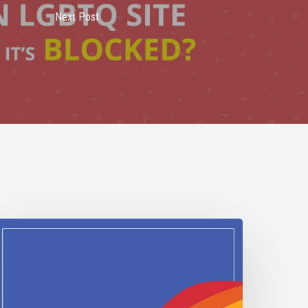
Next Post
DAHOBIT
021