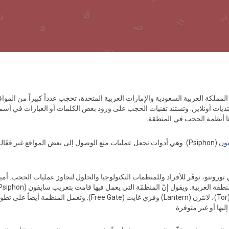
لمملكة العربية السعودية والإمارات العربية المتحدة، تحجب عدداً كبيراً من المواق
نتديات أونلاين. وتستند تقنيات الحجب على ورود بعض الكلمات أو العبارات في أسم
ون
(Psiphon). وهي أدوات تجعل عمليات منع الوصول إلى بعض المواقع غير فعّ
رّها في تورونتو، توفّر للأفراد وللمنظمات التكنولوجيا والحلول لتجاوز عمليات الحج
دعم العملاء لأدوات تجاوز الرقابة الأخرى مثل ‫تور (Tor)، لانترن (rn
ها أو غير متوفرة.