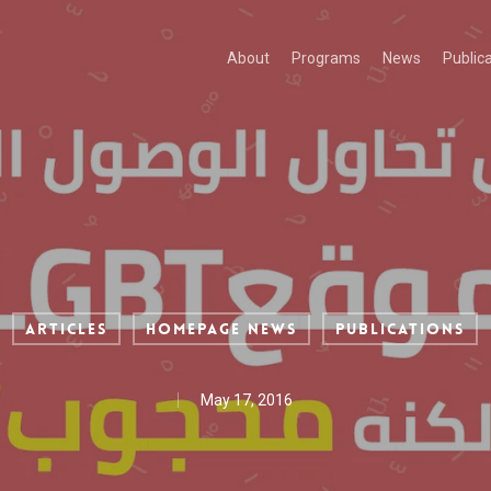
About
Programs
News
Public
Articles
Homepage News
Publications
May 17, 2016