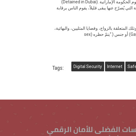
وفقاً لموقع “محتجزون في دبي”‪(Detained in Dubai). وهو تابع لمنظمة لا تبغى الربح تساعد ضحايا انتهاكات حقوق الإنسان في الإمارات العربية المتحدة، تقوم الحكومة الإماراتية
تي يُصرّح عنها يبقى قليلاً، يقوم الناس برقابة
ك المتعلقة بالزواج، وقضايا المثليين، والبهائية،
Digital Security
Internet
Saf
Tags: