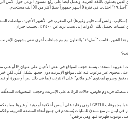
ن الذين يعملون باللّغة العربية. ونعمل أيضاً على رفع مستوى الوعي حول الأمن ا
 ألف مستخدم.
سكايب، واتس آب، فايبر وغيرها) في المغرب في الأشهر الأخيرة، تواصلت المنظم
ن الإنترنت، لتوزيع أدوات تجاوز الرقابة على الإنترنت.
رنت؟
في بلدان مثل المملكة العربية 
“قضايا الـLGBTI في 14 دولة استهدفوا مواد متعلّقة بالمجموعات الـLGBTI وهي رقابة على أسس أخلاقي
 أجزاء من العالم. في لبنان تم منع منتدىً للمثليات يُستخدم في جميع أنحاء المنطقة العربية
ى يوتيوب ظهرت فيها وهي ترقص.”