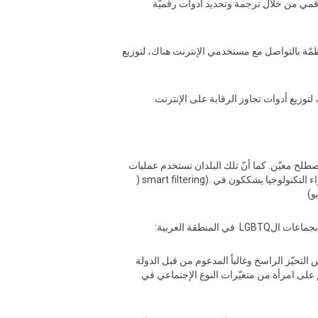
لرقمي من خلال ترجمة وتحديد أدوات رقميّة
ّة بالتواصل مع مستخدمي الإنترنت هناك، لتوزيع
السعودية أو الإمارات العربية المتحدة، يستند حجب المواقع في بعض الأحيان على عنوان IP أو على مصطلح معيّن. كما أنّ تلك البلدان تستخدم عمليات
تعرف ب”التصفية الذكية” ‪) smart filtering‪). وهي عملية فرض رقابة على محتوى غير مرغوب فيه على مواقع الإنترنت دون حجبها بشكل كلّي. لكن خبراء التكنولوجيا يشككون في
ة أو دينية أو غيرها. مما يعكس التحيّز الراسخ وغالباً المدعوم من قبل الدولة
، وحُكم على امرأة من متغيّرات النوع الإجتماعي في