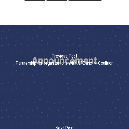
Previous Post
Partnership for organizations with AFE and M-Coalition
Next Post