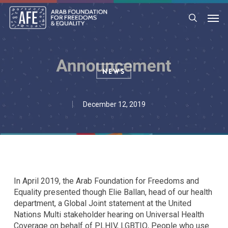
Skip
Men
to
search
main
content
News
December 12, 2019
In April 2019, the Arab Foundation for Freedoms and
Equality presented though Elie Ballan, head of our health
department, a Global Joint statement at the United
Nations Multi stakeholder hearing on Universal Health
Coverage on behalf of PLHIV, LGBTIQ, People who use