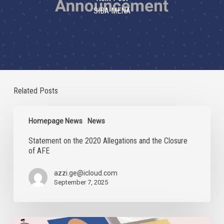
SIBA MENA
Related Posts
Statement
on
Homepage News
News
the
Statement on the 2020 Allegations and the Closure
2020
of AFE
Allegations
and
the
azzi.ge@icloud.com
Closure
September 7, 2025
of
AFE
Digital