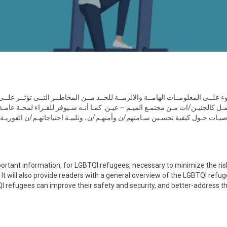
وء علــى المعلومــات الهامــة والالزمــة للحــد مــن المخاطــر التــي تؤثــر علـ
كالجئيـن/ات مـن مجتمـع الميـم – عيـن. كمـا أنـه سـيوفر للقـراء لمحـة عامـة
وصيـات حـول كيفية تحسـين سـامتهم/ن وأمنهـم/ن، وتلبيـة احتياجاتهـم/ن الفوري
mportant information, for LGBTQI refugees, necessary to minimize the risk
It will also provide readers with a general overview of the LGBTQI refuge
refugees can improve their safety and security, and better-address t