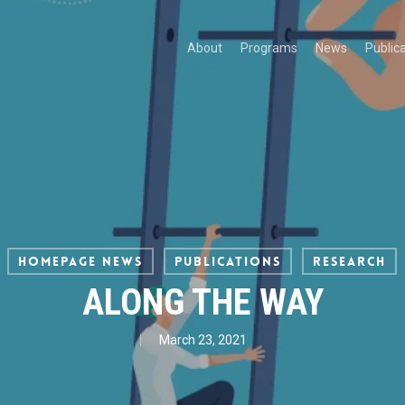
About
Programs
News
Public
Homepage News
Publications
Research
ALONG THE WAY
March 23, 2021