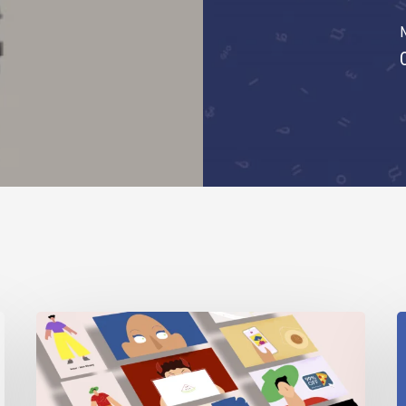
N
Digital
I
Security
2
Sessions