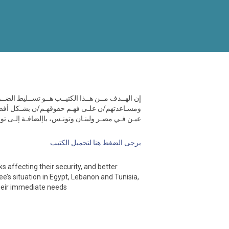
إن الهــدف مــن هــذا الكتيــب هــو تســليط الضــ،
ومسـاعدتهم/ن علـى فهـم حقوقهـم/ن بشـكل أفضـل -
عيـن فـي مصـر ولبنـان وتونـس، باإلضافـة إلـى ت
يرجى الضغط هنا لتحميل الكتيب
s affecting their security, and better
e’s situation in Egypt, Lebanon and Tunisia,
heir immediate needs