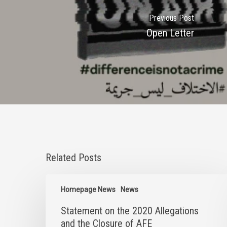
Previous Post
Open Letter
Related Posts
Statement
on
Homepage News
News
the
Statement on the 2020 Allegations
2020
Allegations
and the Closure of AFE