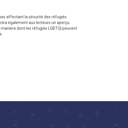
ues affectant la sécurité des réfugiés
rnira également aux lecteurs un aperçu
la manière dont les réfugiés LGBTQI peuvent
s.