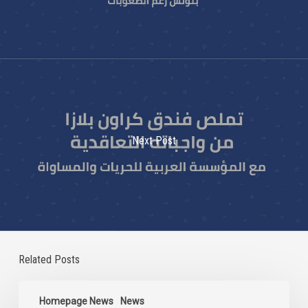
Next Post
Related Posts
Statement
on
Homepage News
News