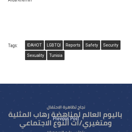
Aïda Khemiri
Tags:
IDAHOT
LGBTQI
Reports
Safety
Security
Sexuality
Tunisia
Previous Post