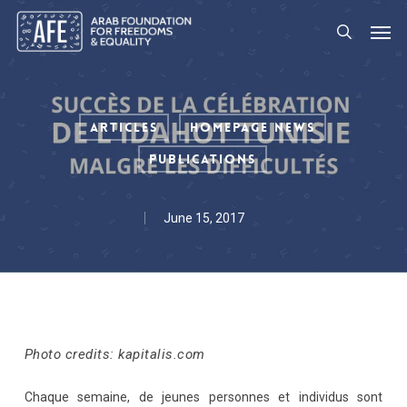
Skip
Men
to
search
main
content
Articles
Homepage News
Publications
June 15, 2017
Photo credits: kapitalis.com
Chaque semaine, de jeunes personnes et individus sont