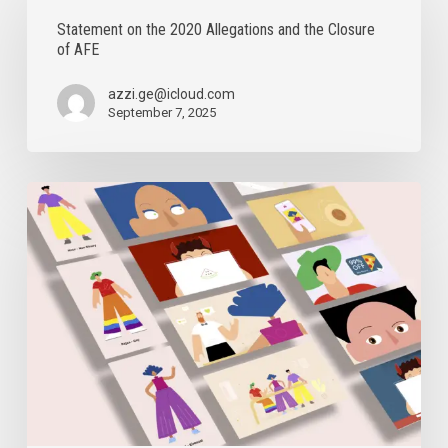
the
Statement on the 2020 Allegations and the Closure
2020
of AFE
Allegations
and
the
azzi.ge@icloud.com
Closure
September 7, 2025
of
AFE
Digital
Security
Sessions