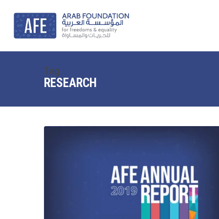
Skip
to
main
content
Tag
RESEARCH
Annual
Report
2019