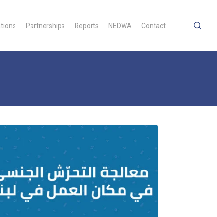
searc
ations
Partnerships
Reports
NEDWA
Contact
ا
الت
لم
ا
ال