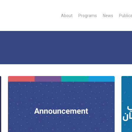
About
Programs
News
Public
Statement
لمبادئ
وجيهية
وظفي
لموارد
بشرية