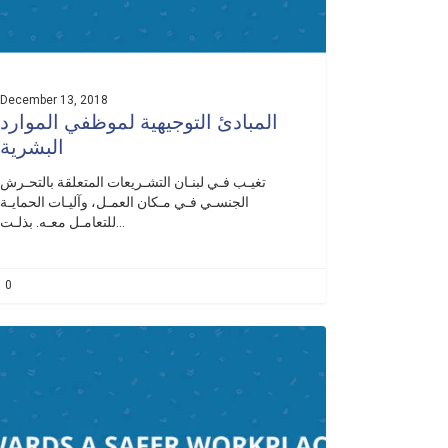
December 13, 2018
المبادئ التوجيهية لموظفي الموارد
البشرية
تغيـب فـي لبنـان التشـريعات المتعلقة بالتحـرش
الجنسـي فـي مـكان العمـل، وآليـات الحمايـة
للتعامـل معـه. بذلـت…
0