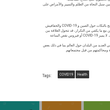
حسين سبل النجاة من الظلم والتمييز والأمراض على
لا أعتقد أن أي شخص سيفهم مدى سوء بعض “النكات” بقدر أفراد مجتمع الم ع. منذ بداية الأزمة و وسائل التواصل الاجتماعي كانت تعج بالنكات حول الصين و COVID-19 والخفافيش.
مع ما يكفي من التكرار، قد تتحول العلاقة بين
بعض الأمراض والمجموعات التي بدأت أسساً بطريقة ساخرة إلى تمييز إلى أداة لقمع الآخرين. يجب أن نكون حذرين للغاية بشأن ذلك. لا يميز COVID-19 أو فيروس نقص المناعة
في العديد من البلدان حول العالم بما في ذلك بعض
ة ومحاكمتهم من قبل مجتمعاتهم.
COVID19
Health
Tags: