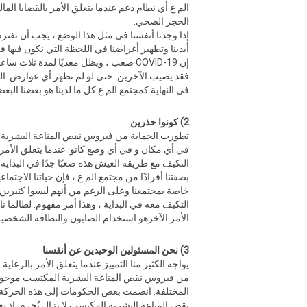
الم ع أي نظام دعم عندما يتعلق الأمر بالقضايا ال
الحجر الصحي.
إذا وجدنا أنفسنا في مثل هذا الوضع ، يجب أن نفترض
أيدينا وتطهير أغراضنا في اللحظة التي نكون فيها ف
إن COVID-19 صعب ، ويظل معديًا لمدة ثلا
فقد يصيب الآخرين. حتى لو لم نظهر أي عوارض. الخطر موجود و
في النهاية كمجتمع الم ع كل ما لدينا هو بعضنا الب
2) كونوا حذرين
تطورت الحماية من فيروس نقص المناعة البشرية ال
التكيف مع طريقة العيش هذه صعبًا جدًا في البداية ،
بصفتنا أفرادًا من مجتمع الم ع ، فإن حياتنا الاجتم
خاصة بمجتمعنا وعلى الرغم من أنهم ليسوا كثيرين ف
التكيف معه في البداية ، وهذا أمر مفهوم. لطالما ن
الأمر الآخرهو استخدام الصابون والنظافة الشخصية الأ
3) نحن المسئولين الوحيدين عن أنفسنا
من فيروس نقص المناعة البشرية المكتسب موجودًا 
المختلفة. انضمت بعض الحكومات إلى هذه الحركة بط
نقص المناعة البشرية المكتسب لا يزال يُجرم, إ