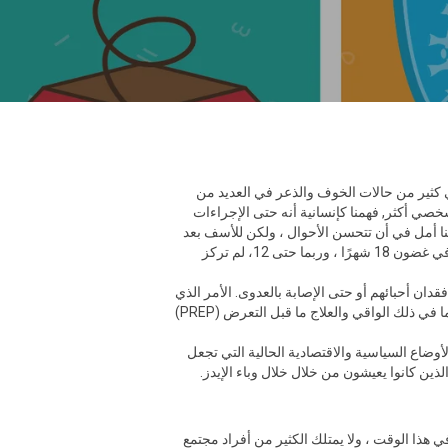
في جميع أنحاء العالم ، مما تسبب في كثير من حالات الخوف والذعر في العديد من
 شخصي أكثر, فهمنا كإنسانية أنه حتى الإجراءات
ينا أمل في أن تتحسن الأحوال ، ولكن للأسف بعد
أن تسوء الأمور بالعادة . في الوقت الحالي ، هناك أدوية مختلفة قد تعمل ضد COVID-19 في التجارب السريرية ، ويمكن تطوير لقاح في غضون 18 شهرًا ، وربما حتى 12، لم تركز
دان أحبائهم أو حتى الإصابة بالعدوى. الأمر الذي
تسبب في حالة من الذعر والخوف بين الكثيرين ، ولكن على مر السنين اتجهنا للتعامل معها وحماية أنفسنا باستخدام طرق مختلفة بما في ذلك الواقي والعلاج ما قبل التعرض (PREP)
أوضاع السياسية والاقتصادية الحالية التي تجعل
ين كانوا يعيشون من خلال خلال وباء الإيدز.
 هذا الوقت ، ولا يمتلك الكثير من أفراد مجتمع