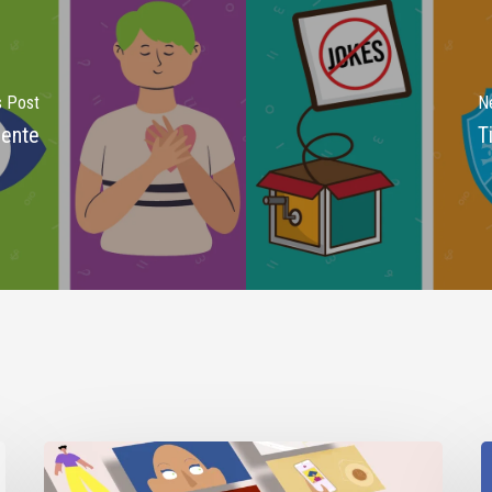
s Post
N
dente
T
Digital
I
Security
2