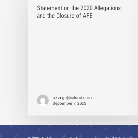
the
Statement on the 2020 Allegations
2020
Allegations
and the Closure of AFE
and
the
Closure
of
AFE
azzi.ge@icloud.com
September 7, 2025