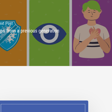
ext Post
ips from a previous generation
DAHOBIT
021