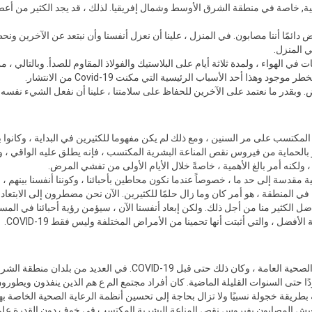
مالية, خاصة في منطقة الشرق الأوسط وشمال إفريقيا. لذلك ، قد يجد الكثير من أع
 دائمًا أننا مصابون. في المنزل ، علينا أن نعزل أنفسنا وأن نبتعد عن الآخرين و
ي المنزل.
ث ساعات في الهواء ، ولمدة ثلاثة أيام على البلاستيك والفولاذ المقاوم للصدأ. وبالتالي
هذا أحد الأسباب الرئيسية التي مكنت Covid-19 من الانتشار.
عض. وبقدر ما نعتمد على الآخرين للحفاظ على سلامتنا ، علينا أن نفعل الشيء نفسه.
مكتسب على مر السنين ، ومع ذلك لم يكن مفهوما للكثيرين في البداية ، وكانوا 
 ولكنه أمر بالغ الأهمية ، خاصةً خلال الأيام الأولى من تفشي المرض.
اعية مقدسة إلى حد ما ، خصوصاً عندما نكون محاطين بأحبائنا ، وكوننا أنفسنا بينهم
ي المنطقة ، هو أمر كان وما زال حلمًا للكثيرين. الآن نحن مضطرون إلى الابتعاد
اضل الكثير منا من أجل ذلك. ولكن إبعاد أنفسنا الآن ، سيؤمن رؤية أحبائنا في الم
فضل ، والتي أثبتت أنها تحمينا من الأمراض المختلفة وليس فقط COVID-19.
يواجه الكثير منا التمييز عندما يتعلق الأمر بالرعاية الصحية العامة ، وك
حتى السنوات القليلة الماضية. كان أفراد مجتمع الم ع هم الذين ينفذون ويطور
ريقة خجولة نسبيًا ولا تزال بحاجة إلى تحسين أنظمة الرعاية الصحية الخاصة بها
ذ يعيش المصابون بفيروس نقص المناعة البشرية المكتسب في خوف دون القدرة عل