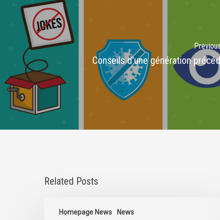
Previou
Conseils d'une génération précé
Related Posts
Statement
on
Homepage News
News