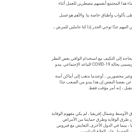
ضاء هذا المجتمع أنفسهم مضطرين للعمل أثناء
نحظى بأكواب وأطباق خاصة بنا. والأهم هو غسل
 ، من المهم جدًا توخي الحذر إذا كنا حاملين للمرض ،
بحاجة إلى التكيف مع استخدام الواقي بغض النظر
في أي مكان و في أي وضع كانو. عندما يتعلق الأمر بالحماية من فيروس نقص المناعة البشرية المكتسب ، فإنه يطلق عليه الواقي ، ويسمى بحالة COVID-19 التباعد الإجتماعي. يبدو
 ، وغير محصورين ، أوعندما نذهب إلى أماكن آمنة
 عن بعضنا البعض.إن هذا يبدو من الصعب جدًا
ستقبل ، إنه أمر مؤقت فقط.
ان ذلك حتى قبل COVID-19. في العديد من بلدان منطقة الشرق الأوسط وشمال إفريقيا ، لم يكن مفهوم الوقاية
ون طرق الوقاية وطرق حمايتنا من الأمراض
 ، بينما في الدول الأخرى, التعايش مع فيروس
ى الحصول على العلاج المناسب.