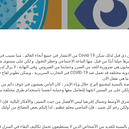
الرحلات الرخيصة ووسائل النقل أصبحت أسهل من ذي قبل لذلك تمكن Covid-19 من الانتشار 
ختبرها جيلنا أبدًا من قبل. منها التباعد الاجتماعي وحظر التجول. و لكن على مستوى
لصابون هي ضرورية للحد من الضرر وحمايتنا من الفيروس. وفي النهاية ، لا يزال لد
ا هي تفعل الان.
بالنسبة لمجتمع الم ع. خلال وباء الإيدز ، كان الناس يعيشون في خوف دائم من فق
شرق الأوسط وشمال إفريقيا ليس الأفضل من حيث التمييز، والأفكار البالية. فإن ال
ولكن رغم كل شيئ ، فإن الماضي معلم عظيم ، لذا إليكم بعض النصائح من أولئك الذ
النسبة للعديد من الأشخاص الذين لا يستطيعون تحمل تكاليف البقاء في المنزل في