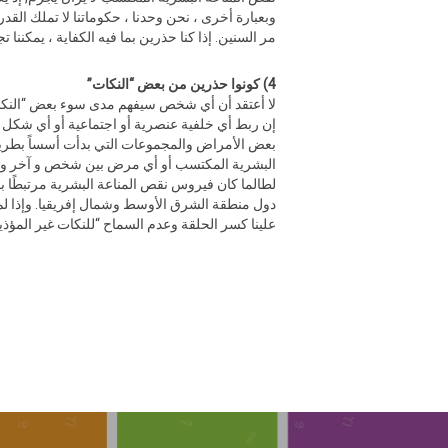
وبعبارة أخرى ، نحن وحدنا ، حكوماتنا لا تملك القد
مر السنين. إذا كنا حذرين بما فيه الكفاية ، يمكننا ت
4) كونوا حذرين من بعض “النكات”
إن ربط أي خلفية عنصرية أو اجتماعية أو أي شكل م
البشرية المكتسب أو أي مرض بين شخص و آخر ويمكن
لطالما كان فيروس نقص المناعة البشرية مرتبطًا بـ
دول منطقة الشرق الأوسط وشمال إفريقيا. وإذا لم
علينا كسر الحلقة وعدم السماح “للنكات غير المؤذي