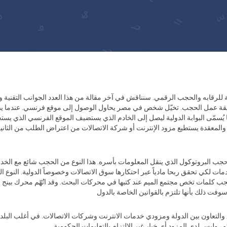
ية للرقابه والحجب الرقمي. سنناقش في آخر مقالة من هذا العدد الجوانب التقنية 
ريقة عمل الحجب. تخيّل شخص في مصر يحاول الوصول إلى موقع فرنسي. عندما ي
يُسمّى البوابة الدولية ليصل إلى الخادم الذي يستضيف الموقع الفرنسي الذي يس
المعقدة يستطيع مزود الإنترنت أو شركة الاتصالات من اعتراض الطلب من الثانية ا
ب البروتوكول الذي ينقل المعلومات بأسره. هذا النوع من الحجب شائع مع الخدما
ات لكي تحقق ربحا مادياً عبر احتكارها سوق الاتصالات وخصوصاً الدولية. النو
تحجب كلمات تخص مجتمع الميم عند كتبها في محركات البحث. وقد اتُهّم محرك بينج 
 ذلك بأنها تلتزم بالقوانين الخاصة بالدول
والتعاون بين الدولة ومزودي خدمات الانترنت وشركات الاتصالات. في أغلب البلدان ا
وليس لدى المزود أي خيار غير الالتزام بالتعليمات الحكومية