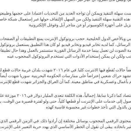
سهلة التنفيذ ويمكن أن تواجه العديد من التحديات اعتمادا على حجمها وطبيعتها. ا
ه التقنية سهلة التنفيذ ولكن من السهل الإلتفاف حولها عبر إستعمال شبكة خاصة إ
نزيل على أجهزة الكومبيوتر أو عن متاجر آبل وغوغل الإلكترونية
ي وبالأخص الدول الخليجية. حجب بروتوكول الإنترنت يمنع التطبيقات أو الصفحات
 الرسائل، كما لديه تخابر فيديو وتخابر فيديو. لو كان هذا التطبيق يستعمل بروتوك
دمة الصوت لن تعمل بينما خدمة الرسائل الفورية ستستمر بالعمل وهذا حال تطبيق
حجب ولكن لن يمكن إستخدام الأدوات التي تستخدم البروتوكول المحجوب عينه
علاوةً على أساليب الحجب المذكورة أعلاه، هناك أيضاً حالات تُقطَع فيها
 تشهد حراك شعبي إعتراضاً على ممارسات الحكومة البحرينية. سوريا شهدت أيضاً 
م بأعمال وعسكرية في مناطق معينة. كما أن العراق والجزائر شهدت قطع للإنترنت أ
حجب الإنترنت وقطعها لهم تأثيرات 
لوصول إلى خدمات على الإنترنت أو قطعها كلياً، حتى ولو لفترة قصيرة من الوقت، 
نين بالدول التي تأخذ خطوات غير محسوبة قاسية كهذه
محتوى الرقمي المحجوب بوسائل مختلفة إن أرادوا ذلك. في الزمن الرقمي الذي نع
اتخاذه. يبقى أن نقول أن الخطر الأساسي الذي يهدد حرية التعبير على الإنترنت هو 