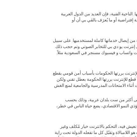
لناحية الفنية، فإن العديد من الدول العربية
فتراضية أو ما يُعرَف بالڤي بي أن أو
 من إيصال خدماتها كاملة لمستخدميها. على سبيل
ول إنترنت يو دي بي للتخابر الصوتي وتم حجب ذلك
ات واتساب و فيسبوك مسنجر في السعودية مثلاً.
 الانترنت كليا. في عام ٢٠١٦ شهدت بلدان عربية حالات قطع للإنترنت بررتها الحكومات بأسباب أمن قومي بقطع
قطع للإنترنت بررتها الحكومة بعطل تقني ولكن
ثناء الامتحانات المدرسية والجامعية لمنع الغش
سلبية على الاقتصاد كما ذكرنا سابقا. إجمالياً، هذه الكلفة تتعدى المليار دولار في ٢٠١٦ موزعة على أكثر من ست بلدان عربية، وذلك بحسب
يؤذي النمو الاقتصادي، يضع حياة الناس في خطر،
يش فيه، التحكم بالانترنت خيار مُكلف وغير
اللامبالاة وتقبّل كل ما تفعله الدولة تحت راية