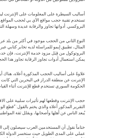
أساليب السيطرة على المعلومات على الإنترنت ليست 
تستخدم تقنية حجب مواقع الآي بي لحجب المواقع. هذ
البروكسي. أدواتها تجاوز والرقابة عديدة وسهلة الت
النوع الثاني من الحجب موجود في أكثر من بلد عرب
المثال، تطبيق إيمو للمراسلة لديه تخابر كتابي عبر
البروتوكول من قِبَل مزود خدمة الإنترنت، فإن خ
يمكن استعمال أدوات تجاوز الرقابة تجاوز هذا ال
الإنترنت عن منطقة الدراز في البحرين التي كانت
الحكومة السوري تستخدم قطع للإنترنت أثناء القيا
التقرير المذكور أعلاه والذي يختم بالقول: “قطع ا
يُبعد الناس عن أهلها وأصحابها، ويقلل ثقة المواط
ختاماً نقول أن المستخدمين العرب سيصلون إلى ال
عملي على المدى الطويل حيث ستخسر الدولة الكثير ب