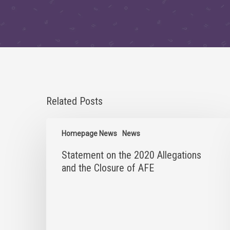
Related Posts
Statement
on
Homepage News
News
the
Statement on the 2020 Allegations
2020
Allegations
and the Closure of AFE
and
the
Closure
of
AFE