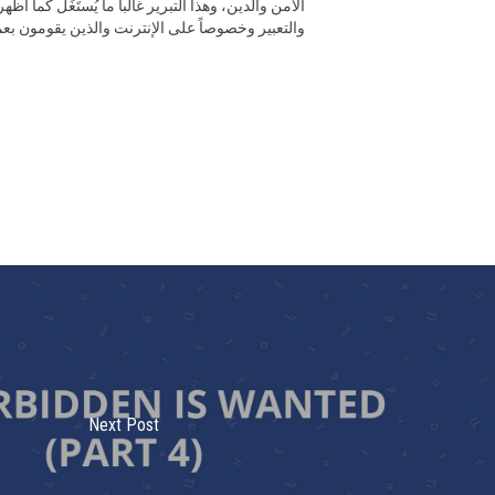
الأمن والدين، وهذا التبرير غالباً ما يُستَغَل ك
AFEMENA والتعبير وخصوصاً على الإنترنت والذين يقومون
Next Post