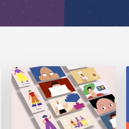
Digital
I
Security
2
Sessions